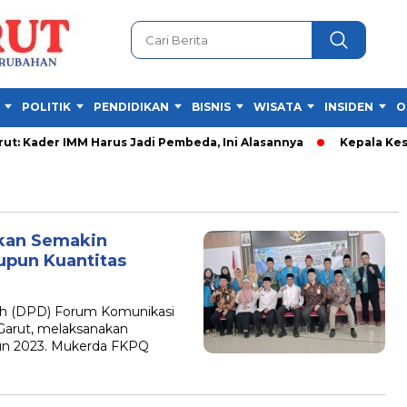
POLITIK
PENDIDIKAN
BISNIS
WISATA
INSIDEN
O
 Kader IMM Harus Jadi Pembeda, Ini Alasannya
Kepala Kesban
pkan Semakin
upun Kuantitas
h (DPD) Forum Komunikasi
Garut, melaksanakan
un 2023. Mukerda FKPQ