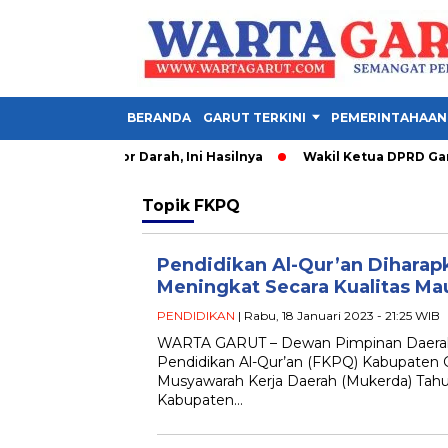
BERANDA
GARUT TERKINI
PEMERINTAHAAN
hatan dan Donor Darah, Ini Hasilnya
Wakil Ketua DPRD Garut:
Topik
FKPQ
Pendidikan Al-Qur’an Dihara
Meningkat Secara Kualitas Ma
PENDIDIKAN
| Rabu, 18 Januari 2023 - 21:25 WIB
WARTA GARUT – Dewan Pimpinan Daera
Pendidikan Al-Qur’an (FKPQ) Kabupaten 
Musyawarah Kerja Daerah (Mukerda) Tah
Kabupaten…