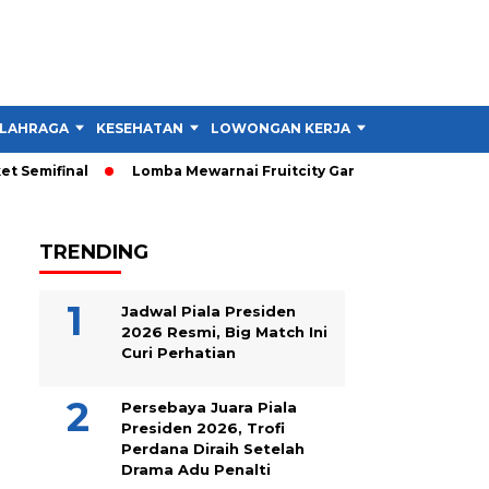
LAHRAGA
KESEHATAN
LOWONGAN KERJA
TIPS DAN TRIK
Semifinal
Lomba Mewarnai Fruitcity Garut Dibuka, Anak Dapat
TRENDING
Jadwal Piala Presiden
2026 Resmi, Big Match Ini
Curi Perhatian
Persebaya Juara Piala
Presiden 2026, Trofi
Perdana Diraih Setelah
Drama Adu Penalti