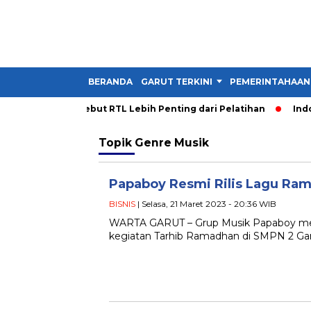
BERANDA
GARUT TERKINI
PEMERINTAHAAN
ua PDM Garut Sebut RTL Lebih Penting dari Pelatihan
Indone
Topik
Genre Musik
Papaboy Resmi Rilis Lagu Ra
BISNIS
| Selasa, 21 Maret 2023 - 20:36 WIB
WARTA GARUT – Grup Musik Papaboy mer
kegiatan Tarhib Ramadhan di SMPN 2 Gar