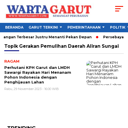
BERANDA
GARUT TERKINI
PEMERINTAHAAN
POLITIK
antangan Terbesar Justru Menanti Pekan Depan
Persebaya Juar
Topik
Gerakan Pemulihan Daerah Aliran Sungai
RAGAM
Perhutani KPH Garut dan LMDH
Sawargi Rayakan Hari Menanam
Pohon Indonesia dengan
Penghijauan Lahan
Rabu, 29 November 2023 - 16:00 WIB