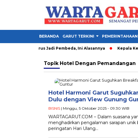
BERANDA
GARUT TERKINI
PEMERINTAHAAN
: Kader IMM Harus Jadi Pembeda, Ini Alasannya
Kepala Kesba
Topik
Hotel Dengan Pemandangan
Hotel Harmoni Garut Suguhka
Dulu dengan View Gunung Gu
BISNIS
| Minggu, 5 Oktober 2025 - 09:30 WIB
WARTAGARUT.COM – Dalam suasana yang 
menghadirkan pengalaman sarapan unik
peringatan Hari Ulang…