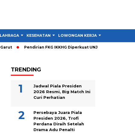
LAHRAGA
KESEHATAN
LOWONGAN KERJA
TIPS DAN TRIK
ut
Pendirian FKG IKKHG Diperkuat UNJANI, Ini Langkah Berik
TRENDING
Jadwal Piala Presiden
2026 Resmi, Big Match Ini
Curi Perhatian
Persebaya Juara Piala
Presiden 2026, Trofi
Perdana Diraih Setelah
Drama Adu Penalti