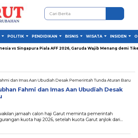
POLITIK
PENDIDIKAN
BISNIS
WISATA
INSIDEN
O
ia vs Singapura Piala AFF 2026, Garuda Wajib Menang demi Tiket S
Subhan Fahmi dan Imas Aan Ubudiah Desak
u
ilan jamaah calon haji Garut meminta pemerintah
angan kuota haji 2026, setelah kuota Garut anjlok dari…