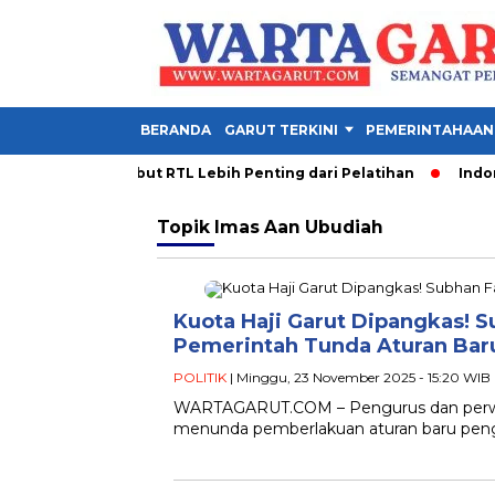
BERANDA
GARUT TERKINI
PEMERINTAHAAN
 PDM Garut Sebut RTL Lebih Penting dari Pelatihan
Indones
Topik
Imas Aan Ubudiah
Kuota Haji Garut Dipangkas! 
Pemerintah Tunda Aturan Bar
POLITIK
| Minggu, 23 November 2025 - 15:20 WIB
WARTAGARUT.COM – Pengurus dan perwak
menunda pemberlakuan aturan baru pengur