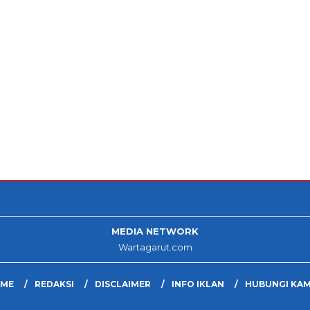
MEDIA NETWORK
Wartagarut.com
ME
REDAKSI
DISCLAIMER
INFO IKLAN
HUBUNGI KAM