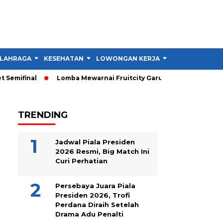
LAHRAGA
KESEHATAN
LOWONGAN KERJA
TIPS DAN TRIK
emifinal
Lomba Mewarnai Fruitcity Garut Dibuka, Anak Dapat 
TRENDING
Jadwal Piala Presiden
2026 Resmi, Big Match Ini
Curi Perhatian
Persebaya Juara Piala
Presiden 2026, Trofi
Perdana Diraih Setelah
Drama Adu Penalti