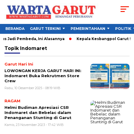
BERANDA
GARUT TERKINI
PEMERINTAHAAN
POLITIK
us Jadi Pembeda, Ini Alasannya
Kepala Kesbangpol Garut Soro
Topik
Indomaret
Garut Hari Ini
LOWONGAN KERJA GARUT HARI INI:
Indomaret Buka Rekrutmen Store
Crew
Rabu, 10 Desember 2025 - 08:19 WIB
RAGAM
Helmi Budiman Apresiasi CSR
Indomaret dan Bebelac dalam
Penanganan Stunting di Garut
Kamis, 23 November 2023 - 17:42 WIB