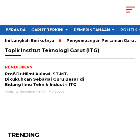
BERANDA
GARUT TERKINI
PEMERINTAHAAN
POLITIK
 Ini Langkah Berikutnya
Pengembangan Pertanian Garut Did
Topik
Institut Teknologi Garut (ITG)
PENDIDIKAN
Prof.Dr.Hilmi Aulawi, ST.MT.
Dikukuhkan Sebagai Guru Besar di
Bidang Ilmu Teknik Industri ITG
Sabtu, 4 November 2023 - 19:23 WIB
TRENDING