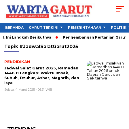
BERANDA
GARUT TERKINI
PEMERINTAHAAN
POLITIK
, Ini Langkah Berikutnya
Pengembangan Pertanian Garut Did
Topik
#JadwalSalatGarut2025
PENDIDIKAN
Jadwal Salat Garut 2025, Ramadan
1446 H Lengkap! Waktu Imsak,
Subuh, Dzuhur, Ashar, Maghrib, dan
Isya
Selasa, 4 Maret 2025 - 06:31 WIB