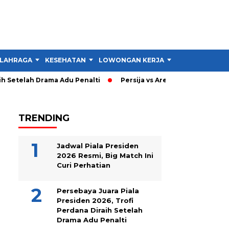
LAHRAGA
KESEHATAN
LOWONGAN KERJA
TIPS DAN TRIK
 Setelah Drama Adu Penalti
Persija vs Arema: Persija Menang 
TRENDING
Jadwal Piala Presiden
2026 Resmi, Big Match Ini
Curi Perhatian
Persebaya Juara Piala
Presiden 2026, Trofi
Perdana Diraih Setelah
Drama Adu Penalti