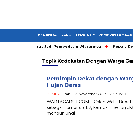
BERANDA
GARUT TERKINI
PEMERINTAHAAN
: Kader IMM Harus Jadi Pembeda, Ini Alasannya
Kepala Kesba
Topik
Kedekatan Dengan Warga Ga
Pemimpin Dekat dengan Warga
Hujan Deras
PEMILU
| Rabu, 13 November 2024 - 21:14 WIB
WARTAGARUT.COM – Calon Wakil Bupati Ga
sebagai nomor urut 2, kembali menunju
mengunjungi…