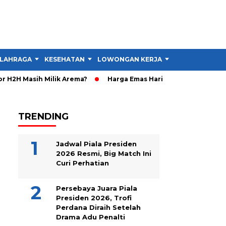
LAHRAGA
KESEHATAN
LOWONGAN KERJA
TIPS DAN TRIK
H2H Masih Milik Arema?
Harga Emas Hari Ini Naik Rp50.000, B
TRENDING
Jadwal Piala Presiden
2026 Resmi, Big Match Ini
Curi Perhatian
Persebaya Juara Piala
Presiden 2026, Trofi
Perdana Diraih Setelah
Drama Adu Penalti