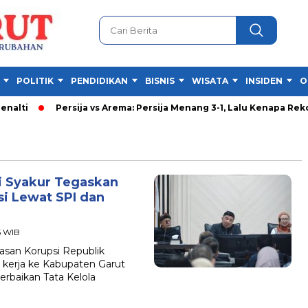
POLITIK
PENDIDIKAN
BISNIS
WISATA
INSIDEN
O
lti
Persija vs Arema: Persija Menang 3-1, Lalu Kenapa Rekor 
i Syakur Tegaskan
i Lewat SPI dan
5 WIB
an Korupsi Republik
 kerja ke Kabupaten Garut
erbaikan Tata Kelola