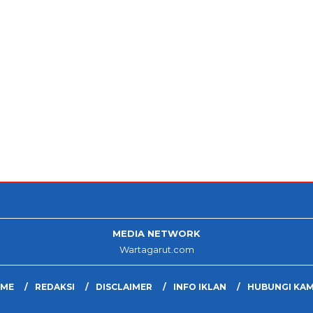
MEDIA NETWORK
Wartagarut.com
ME
REDAKSI
DISCLAIMER
INFO IKLAN
HUBUNGI KAM