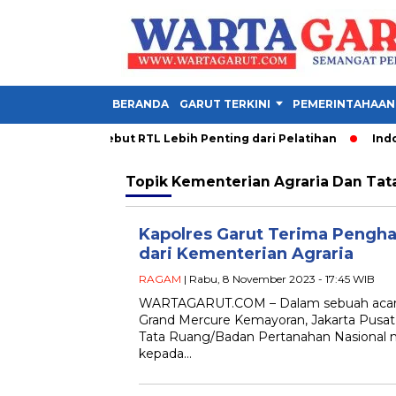
BERANDA
GARUT TERKINI
PEMERINTAHAAN
ua PDM Garut Sebut RTL Lebih Penting dari Pelatihan
Indone
Topik
Kementerian Agraria Dan Tat
Kapolres Garut Terima Pengh
dari Kementerian Agraria
RAGAM
| Rabu, 8 November 2023 - 17:45 WIB
WARTAGARUT.COM – Dalam sebuah acara 
Grand Mercure Kemayoran, Jakarta Pusat
Tata Ruang/Badan Pertanahan Nasional
kepada…