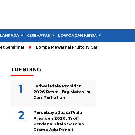
LAHRAGA
KESEHATAN
LOWONGAN KERJA
TIPS DAN TRIK
Semifinal
Lomba Mewarnai Fruitcity Garut Dibuka, Anak Dapat
TRENDING
Jadwal Piala Presiden
2026 Resmi, Big Match Ini
Curi Perhatian
Persebaya Juara Piala
Presiden 2026, Trofi
Perdana Diraih Setelah
Drama Adu Penalti