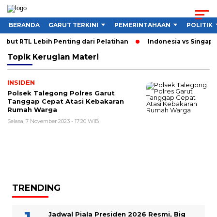
BERANDA
GARUT TERKINI
PEMERINTAHAAN
POLITIK
but RTL Lebih Penting dari Pelatihan
Indonesia vs Singapur
Topik
Kerugian Materi
INSIDEN
Polsek Talegong Polres Garut
Tanggap Cepat Atasi Kebakaran
Rumah Warga
Selasa, 7 November 2023 - 17:20 WIB
TRENDING
Jadwal Piala Presiden 2026 Resmi, Big