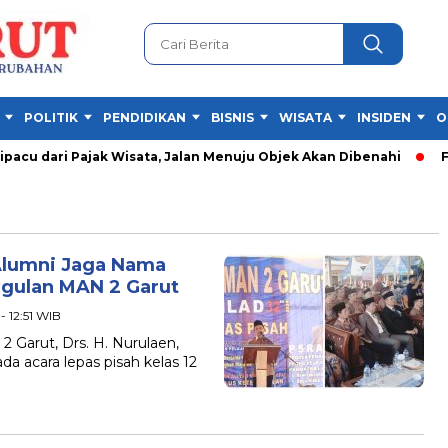
POLITIK
PENDIDIKAN
BISNIS
WISATA
INSIDEN
O
cu dari Pajak Wisata, Jalan Menuju Objek Akan Dibenahi
Fest
Alumni Jaga Nama
gulan MAN 2 Garut
- 12:51 WIB
arut, Drs. H. Nurulaen,
 acara lepas pisah kelas 12