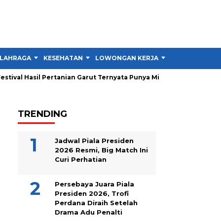
LAHRAGA
KESEHATAN
LOWONGAN KERJA
TIPS DAN TRIK
ival Hasil Pertanian Garut Ternyata Punya Misi Besar untuk Petani
TRENDING
Jadwal Piala Presiden
2026 Resmi, Big Match Ini
Curi Perhatian
Persebaya Juara Piala
Presiden 2026, Trofi
Perdana Diraih Setelah
Drama Adu Penalti