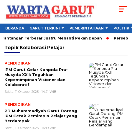
BERANDA
GARUT TERKINI
PEMERINTAHAAN
POLITIK
, Tantangan Terbesar Justru Menanti Pekan Depan
Persebaya 
Topik
Kolaborasi Pelajar
PENDIDIKAN
IPM Garut Gelar Konpida Pra-
Musyda XXII: Teguhkan
Kepemimpinan Visioner dan
Kolaboratif
Sabtu, 11 Oktober 2025 - 14:21 WIB
PENDIDIKAN
PD Muhammadiyah Garut Dorong
IPM Cetak Pemimpin Pelajar yang
Berdampak
Sabtu, 11 Oktober 2025 - 14:19 WIB