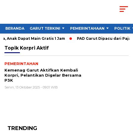
BERANDA
GARUT TERKINI
PEMERINTAHAAN
POLITIK
a, Anak Dapat Main Gratis 1 Jam
PAD Garut Dipacu dari Pajak
Topik
Korpri Aktif
PEMERINTAHAN
Kemenag Garut Aktifkan Kembali
Korpri, Pelantikan Digelar Bersama
P3K
Senin, 13 Oktober 2025 - 09:01 WIB
TRENDING