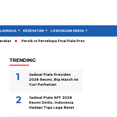
LAHRAGA
KESEHATAN
LOWONGAN KERJA
TIPS DAN TRIK
kat
Persib vs Persebaya Final Piala Presiden 2026: Persib U
TRENDING
Jadwal Piala Presiden
2026 Resmi, Big Match Ini
Curi Perhatian
Jadwal Piala AFF 2026
Resmi Dirilis, Indonesia
Hadapi Tiga Laga Berat