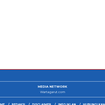
MEDIA NETWORK
Wartagarut.com
ME
REDAKSI
DISCLAIMER
INFO IKLAN
HUBUNGI KAM