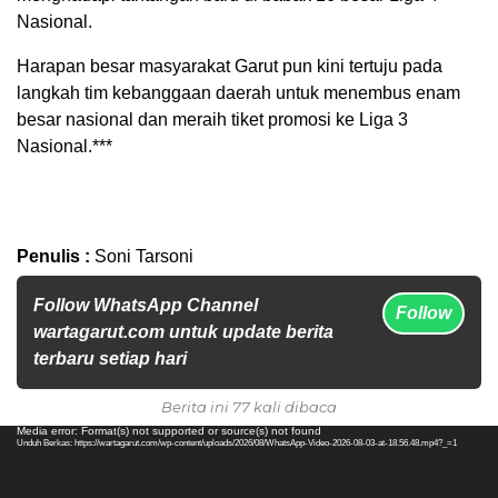
Nasional.
Harapan besar masyarakat Garut pun kini tertuju pada
langkah tim kebanggaan daerah untuk menembus enam
besar nasional dan meraih tiket promosi ke Liga 3
Nasional.***
Penulis :
Soni Tarsoni
Follow WhatsApp Channel
Follow
wartagarut.com untuk update berita
terbaru setiap hari
Berita ini 77 kali dibaca
Pemutar
Media error: Format(s) not supported or source(s) not found
Unduh Berkas: https://wartagarut.com/wp-content/uploads/2026/08/WhatsApp-Video-2026-08-03-at-18.56.48.mp4?_=1
Video