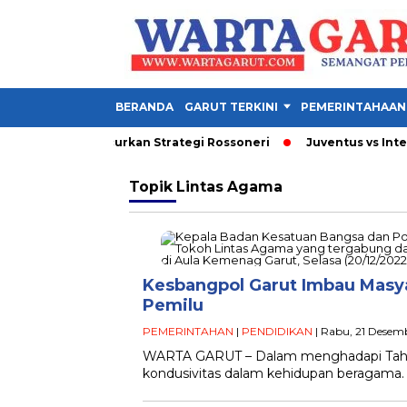
BERANDA
GARUT TERKINI
PEMERINTAHAAN
i 3 Gol yang Hancurkan Strategi Rossoneri
Juventus vs Inter 1-
Topik
Lintas Agama
Kesbangpol Garut Imbau Masya
Pemilu
PEMERINTAHAN
|
PENDIDIKAN
| Rabu, 21 Desem
WARTA GARUT – Dalam menghadapi Tahun
kondusivitas dalam kehidupan beragama.