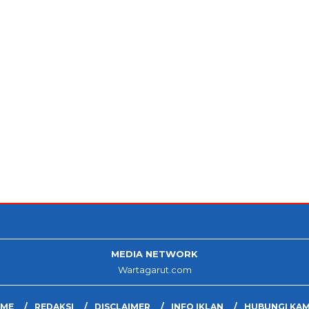
MEDIA NETWORK
Wartagarut.com
ME
REDAKSI
DISCLAIMER
INFO IKLAN
HUBUNGI KAM