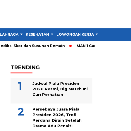
LAHRAGA
KESEHATAN
LOWONGAN KERJA
TIPS DAN TRIK
diksi Skor dan Susunan Pemain
MAN 1 Garut Gelar Cek Kesehat
TRENDING
Jadwal Piala Presiden
2026 Resmi, Big Match Ini
Curi Perhatian
Persebaya Juara Piala
Presiden 2026, Trofi
Perdana Diraih Setelah
Drama Adu Penalti