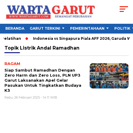
BERANDA
GARUT TERKINI
PEMERINTAHAAN
POLITIK
Pelatihan
Indonesia vs Singapura Piala AFF 2026, Garuda Waj
Topik
Listrik Andal Ramadhan
RAGAM
Siap Sambut Ramadhan Dengan
Zero Harm dan Zero Loss, PLN UP3
Garut Laksanakan Apel Gelar
Pasukan Untuk Tingkatkan Budaya
K3
Rabu, 26 Februari 2025 - 14:11 WIB