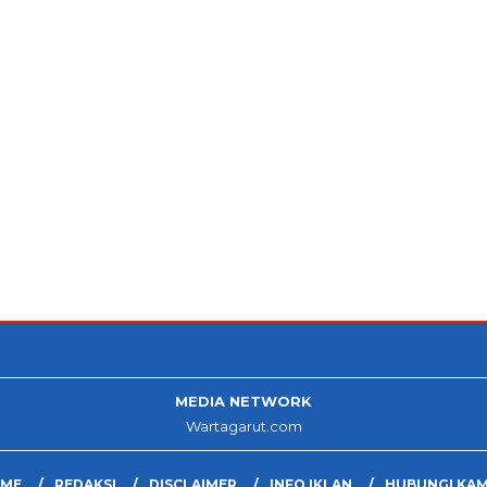
MEDIA NETWORK
Wartagarut.com
ME
REDAKSI
DISCLAIMER
INFO IKLAN
HUBUNGI KAM