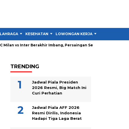
LAHRAGA
KESEHATAN
LOWONGAN KERJA
TIPS DAN TRIK
ilan vs Inter Berakhir Imbang, Persaingan Serie A Diprediksi Maki
TRENDING
Jadwal Piala Presiden
2026 Resmi, Big Match Ini
Curi Perhatian
Jadwal Piala AFF 2026
Resmi Dirilis, Indonesia
Hadapi Tiga Laga Berat