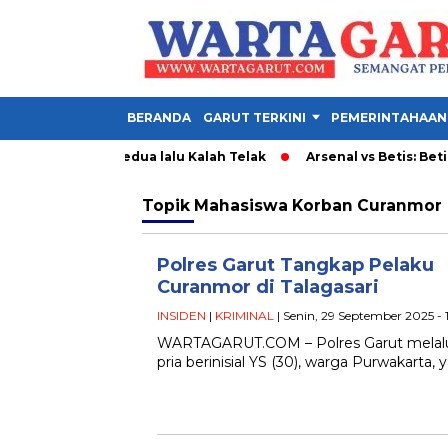
BERANDA
GARUT TERKINI
PEMERINTAHAAN
n Skuad Lapis Kedua lalu Kalah Telak
Arsenal vs Betis: Betis 
Topik
Mahasiswa Korban Curanmor
Polres Garut Tangkap Pelaku
Curanmor di Talagasari
INSIDEN
|
KRIMINAL
| Senin, 29 September 2025 -
WARTAGARUT.COM – Polres Garut melalui
pria berinisial YS (30), warga Purwakarta