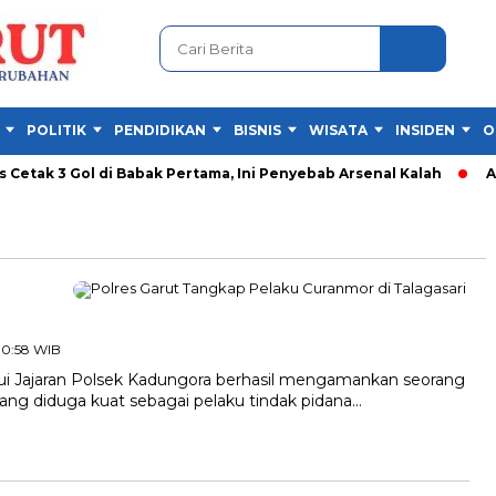
POLITIK
PENDIDIKAN
BISNIS
WISATA
INSIDEN
O
Cetak 3 Gol di Babak Pertama, Ini Penyebab Arsenal Kalah
AC M
 10:58 WIB
 Jajaran Polsek Kadungora berhasil mengamankan seorang
, yang diduga kuat sebagai pelaku tindak pidana…