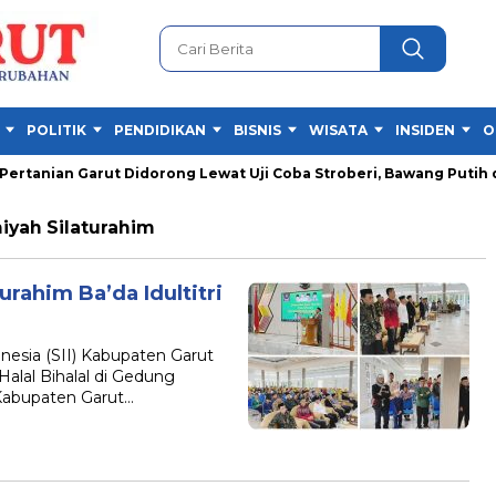
POLITIK
PENDIDIKAN
BISNIS
WISATA
INSIDEN
O
nian Garut Didorong Lewat Uji Coba Stroberi, Bawang Putih da
yah Silaturahim
urahim Ba’da Idultitri
esia (SII) Kabupaten Garut
Halal Bihalal di Gedung
Kabupaten Garut…