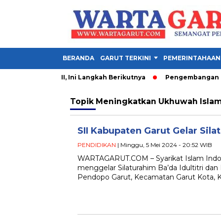
BERANDA
GARUT TERKINI
PEMERINTAHAAN
perkuat UNJANI, Ini Langkah Berikutnya
Pengembangan Perta
Topik
Meningkatkan Ukhuwah Islami
SII Kabupaten Garut Gelar Silat
PENDIDIKAN
| Minggu, 5 Mei 2024 - 20:52 WIB
WARTAGARUT.COM – Syarikat Islam Indon
menggelar Silaturahim Ba’da Idultitri dan 
Pendopo Garut, Kecamatan Garut Kota, 