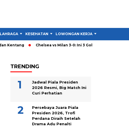
LAHRAGA
KESEHATAN
LOWONGAN KERJA
TIPS DAN TRIK
n Kentang
Chelsea vs Milan 3-0: Ini 3 Gol yang Hancurkan Stra
TRENDING
Jadwal Piala Presiden
2026 Resmi, Big Match Ini
Curi Perhatian
Persebaya Juara Piala
Presiden 2026, Trofi
Perdana Diraih Setelah
Drama Adu Penalti