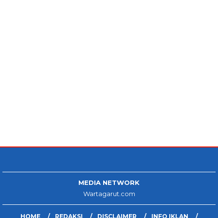
MEDIA NETWORK
Wartagarut.com
HOME
REDAKSI
DISCLAIMER
INFO IKLAN