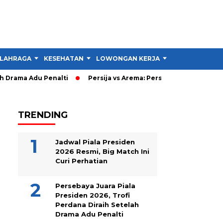
LAHRAGA
KESEHATAN
LOWONGAN KERJA
TIPS DAN TRIK
Drama Adu Penalti
Persija vs Arema: Persija Menang 3-1, Lalu
TRENDING
Jadwal Piala Presiden
2026 Resmi, Big Match Ini
Curi Perhatian
Persebaya Juara Piala
Presiden 2026, Trofi
Perdana Diraih Setelah
Drama Adu Penalti