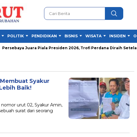
POLITIK
PENDIDIKAN
BISNIS
WISATA
INSIDEN
O
rsebaya Juara Piala Presiden 2026, Trofi Perdana Diraih Setelah 
a Membuat Syakur
ebih Baik!
omor urut 02, Syakur Amin,
ebuah surat dari seorang