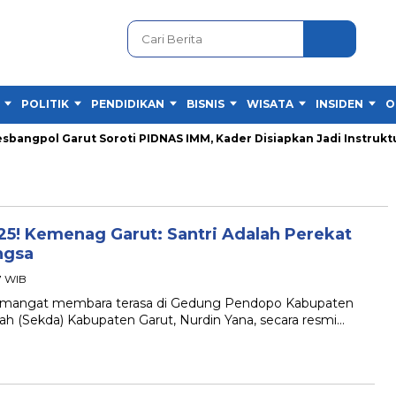
POLITIK
PENDIDIKAN
BISNIS
WISATA
INSIDEN
O
ngpol Garut Soroti PIDNAS IMM, Kader Disiapkan Jadi Instruktur
25! Kemenag Garut: Santri Adalah Perekat
ngsa
57 WIB
mangat membara terasa di Gedung Pendopo Kabupaten
rah (Sekda) Kabupaten Garut, Nurdin Yana, secara resmi…