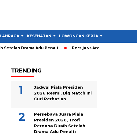
LAHRAGA
KESEHATAN
LOWONGAN KERJA
TIPS DAN TRIK
Setelah Drama Adu Penalti
Persija vs Arema: Persija Menang 3
TRENDING
Jadwal Piala Presiden
2026 Resmi, Big Match Ini
Curi Perhatian
Persebaya Juara Piala
Presiden 2026, Trofi
Perdana Diraih Setelah
Drama Adu Penalti