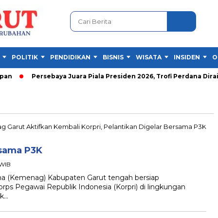
POLITIK
PENDIDIKAN
BISNIS
WISATA
INSIDEN
O
n
Persebaya Juara Piala Presiden 2026, Trofi Perdana Diraih 
rsama P3K
 WIB
(Kemenag) Kabupaten Garut tengah bersiap
rps Pegawai Republik Indonesia (Korpri) di lingkungan
ak…