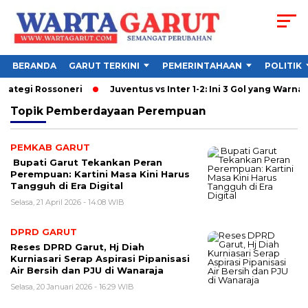
BERANDA
GARUT TERKINI
PEMERINTAHAAN
POLITIK
rategi Rossoneri
Juventus vs Inter 1-2: Ini 3 Gol yang Warnai De
Topik
Pemberdayaan Perempuan
PEMKAB GARUT
Bupati Garut Tekankan Peran
Perempuan: Kartini Masa Kini Harus
Tangguh di Era Digital
Selasa, 21 April 2026 - 14:08 WIB
DPRD GARUT
Reses DPRD Garut, Hj Diah
Kurniasari Serap Aspirasi Pipanisasi
Air Bersih dan PJU di Wanaraja
Selasa, 20 Januari 2026 - 16:29 WIB