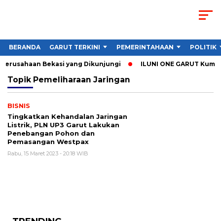
BERANDA
GARUT TERKINI
PEMERINTAHAAN
POLITIK
 Perusahaan Bekasi yang Dikunjungi
ILUNI ONE GARUT Kumpulk
Topik
Pemeliharaan Jaringan
BISNIS
Tingkatkan Kehandalan Jaringan
Listrik, PLN UP3 Garut Lakukan
Penebangan Pohon dan
Pemasangan Westpax
Rabu, 15 Maret 2023 - 20:18 WIB