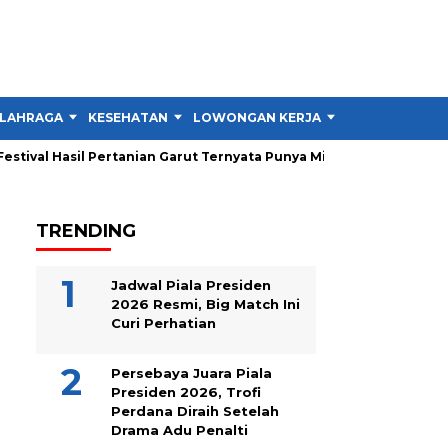
LAHRAGA
KESEHATAN
LOWONGAN KERJA
TIPS DAN TRIK
tival Hasil Pertanian Garut Ternyata Punya Misi Besar untuk Petan
TRENDING
Jadwal Piala Presiden
2026 Resmi, Big Match Ini
Curi Perhatian
Persebaya Juara Piala
Presiden 2026, Trofi
Perdana Diraih Setelah
Drama Adu Penalti