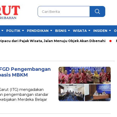
POLITIK
PENDIDIKAN
BISNIS
WISATA
INSIDEN
O
cu dari Pajak Wisata, Jalan Menuju Objek Akan Dibenahi
Fes
ar FGD Pengembangan
basis MBKM
Garut (ITG) mengadakan
kan pengembangan standar
kebijakan Merdeka Belajar