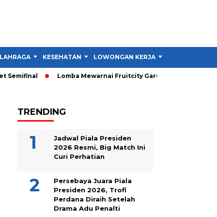
LAHRAGA
KESEHATAN
LOWONGAN KERJA
TIPS DAN TRIK
Semifinal
Lomba Mewarnai Fruitcity Garut Dibuka, Anak Dapat
TRENDING
Jadwal Piala Presiden
2026 Resmi, Big Match Ini
Curi Perhatian
Persebaya Juara Piala
Presiden 2026, Trofi
Perdana Diraih Setelah
Drama Adu Penalti