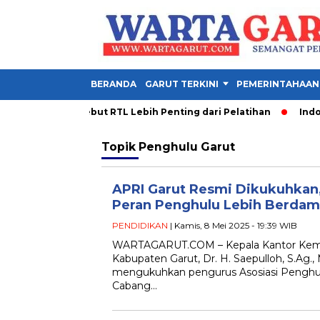
BERANDA
GARUT TERKINI
PEMERINTAHAAN
a PDM Garut Sebut RTL Lebih Penting dari Pelatihan
Indones
Topik
Penghulu Garut
APRI Garut Resmi Dikukuhka
Peran Penghulu Lebih Berdam
PENDIDIKAN
| Kamis, 8 Mei 2025 - 19:39 WIB
WARTAGARUT.COM – Kepala Kantor Kem
Kabupaten Garut, Dr. H. Saepulloh, S.Ag.,
mengukuhkan pengurus Asosiasi Penghul
Cabang…