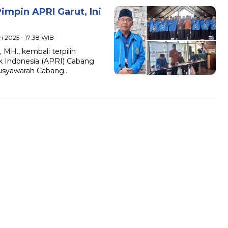
impin APRI Garut, Ini
ri 2025 - 17:38 WIB
MH., kembali terpilih
k Indonesia (APRI) Cabang
Musyawarah Cabang…