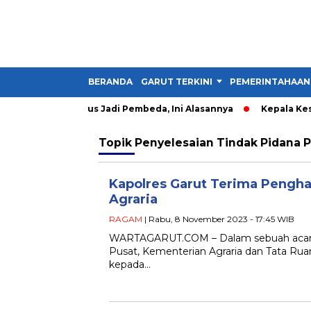
BERANDA
GARUT TERKINI
PEMERINTAHAAN
 Kader IMM Harus Jadi Pembeda, Ini Alasannya
Kepala Kesban
Topik
Penyelesaian Tindak Pidana 
Kapolres Garut Terima Pengha
Agraria
RAGAM
| Rabu, 8 November 2023 - 17:45 WIB
WARTAGARUT.COM – Dalam sebuah acara y
Pusat, Kementerian Agraria dan Tata R
kepada…