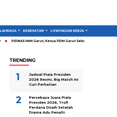
LAHRAGA
KESEHATAN
LOWONGAN KERJA
TIPS DAN TRIK
PIDNAS IMM Garut, Ketua PDM Garut Sebut RTL Lebih Penting d
TRENDING
Jadwal Piala Presiden
2026 Resmi, Big Match Ini
Curi Perhatian
Persebaya Juara Piala
Presiden 2026, Trofi
Perdana Diraih Setelah
Drama Adu Penalti