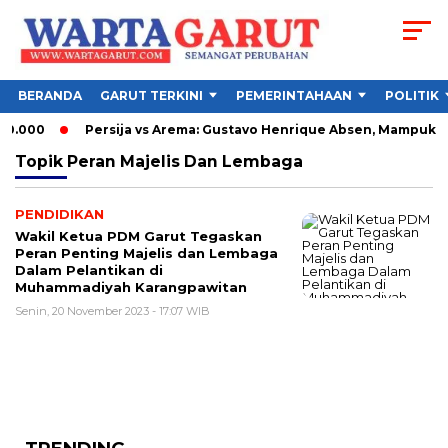
BERANDA
GARUT TERKINI
PEMERINTAHAAN
POLITIK
90.000
Persija vs Arema: Gustavo Henrique Absen, Mampukah
Topik
Peran Majelis Dan Lembaga
PENDIDIKAN
Wakil Ketua PDM Garut Tegaskan
Peran Penting Majelis dan Lembaga
Dalam Pelantikan di
Muhammadiyah Karangpawitan
Senin, 20 November 2023 - 17:07 WIB