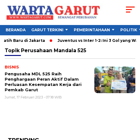
BERANDA
GARUT TERKINI
PEMERINTAHAAN
POLITIK
latih Baru di Jakarta
Juventus vs Inter 1-2: Ini 3 Gol yang Warn
Topik
Perusahaan Mandala 525
BISNIS
Pengusaha MDL 525 Raih
Penghargaan Peran Aktif Dalam
Perluasan Kesempatan Kerja dari
Pemkab Garut
Jumat, 17 Februari 2023 - 07:18 WIB