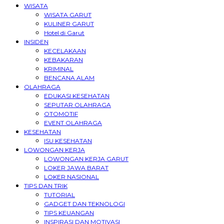
WISATA
WISATA GARUT
KULINER GARUT
Hotel di Garut
INSIDEN
KECELAKAAN
KEBAKARAN
KRIMINAL
BENCANA ALAM
OLAHRAGA
EDUKASI KESEHATAN
SEPUTAR OLAHRAGA
OTOMOTIF
EVENT OLAHRAGA
KESEHATAN
ISU KESEHATAN
LOWONGAN KERJA
LOWONGAN KERJA GARUT
LOKER JAWA BARAT
LOKER NASIONAL
TIPS DAN TRIK
TUTORIAL
GADGET DAN TEKNOLOGI
TIPS KEUANGAN
INSPIRASI DAN MOTIVASI