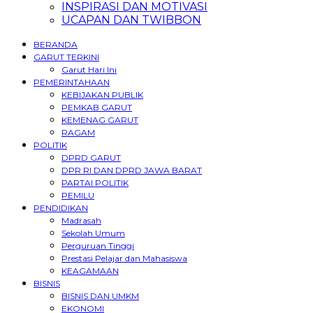
INSPIRASI DAN MOTIVASI
UCAPAN DAN TWIBBON
BERANDA
GARUT TERKINI
Garut Hari Ini
PEMERINTAHAAN
KEBIJAKAN PUBLIK
PEMKAB GARUT
KEMENAG GARUT
RAGAM
POLITIK
DPRD GARUT
DPR RI DAN DPRD JAWA BARAT
PARTAI POLITIK
PEMILU
PENDIDIKAN
Madrasah
Sekolah Umum
Perguruan Tinggi
Prestasi Pelajar dan Mahasiswa
KEAGAMAAN
BISNIS
BISNIS DAN UMKM
EKONOMI