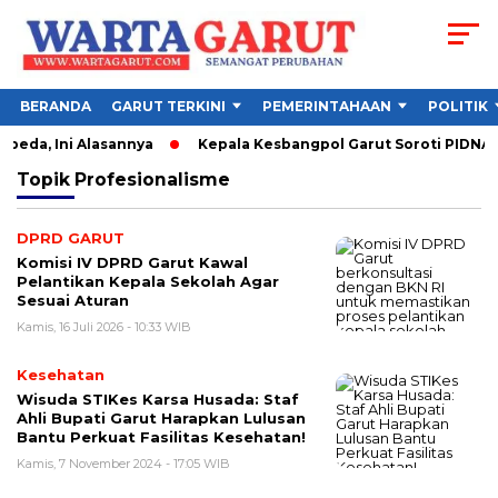
BERANDA
GARUT TERKINI
PEMERINTAHAAN
POLITIK
beda, Ini Alasannya
Kepala Kesbangpol Garut Soroti PIDNAS I
Topik
Profesionalisme
DPRD GARUT
Komisi IV DPRD Garut Kawal
Pelantikan Kepala Sekolah Agar
Sesuai Aturan
Kamis, 16 Juli 2026 - 10:33 WIB
Kesehatan
Wisuda STIKes Karsa Husada: Staf
Ahli Bupati Garut Harapkan Lulusan
Bantu Perkuat Fasilitas Kesehatan!
Kamis, 7 November 2024 - 17:05 WIB