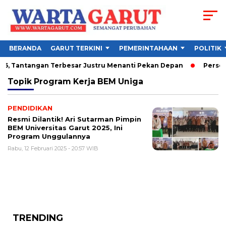
BERANDA
GARUT TERKINI
PEMERINTAHAAN
POLITIK
26, Tantangan Terbesar Justru Menanti Pekan Depan
Persebay
Topik
Program Kerja BEM Uniga
PENDIDIKAN
Resmi Dilantik! Ari Sutarman Pimpin
BEM Universitas Garut 2025, Ini
Program Unggulannya
Rabu, 12 Februari 2025 - 20:57 WIB
TRENDING