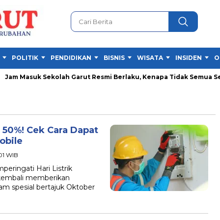
POLITIK
PENDIDIKAN
BISNIS
WISATA
INSIDEN
O
am Masuk Sekolah Garut Resmi Berlaku, Kenapa Tidak Semua Seko
 50%! Cek Cara Dapat
obile
:01 WIB
ingati Hari Listrik
 kembali memberikan
am spesial bertajuk Oktober