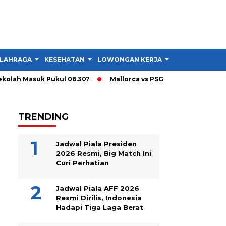
LAHRAGA
KESEHATAN
LOWONGAN KERJA
TIPS DAN TRIK
lah Masuk Pukul 06.30?
Mallorca vs PSG 3-0, PSG Turunkan Sk
TRENDING
Jadwal Piala Presiden
2026 Resmi, Big Match Ini
Curi Perhatian
Jadwal Piala AFF 2026
Resmi Dirilis, Indonesia
Hadapi Tiga Laga Berat