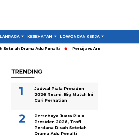
LAHRAGA
KESEHATAN
LOWONGAN KERJA
TIPS DAN TRIK
Setelah Drama Adu Penalti
Persija vs Arema: Persija Menang 3
TRENDING
Jadwal Piala Presiden
2026 Resmi, Big Match Ini
Curi Perhatian
Persebaya Juara Piala
Presiden 2026, Trofi
Perdana Diraih Setelah
Drama Adu Penalti