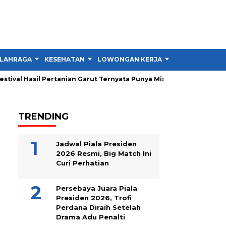
LAHRAGA
KESEHATAN
LOWONGAN KERJA
TIPS DAN TRIK
ival Hasil Pertanian Garut Ternyata Punya Misi Besar untuk Petani
TRENDING
Jadwal Piala Presiden
2026 Resmi, Big Match Ini
Curi Perhatian
Persebaya Juara Piala
Presiden 2026, Trofi
Perdana Diraih Setelah
Drama Adu Penalti