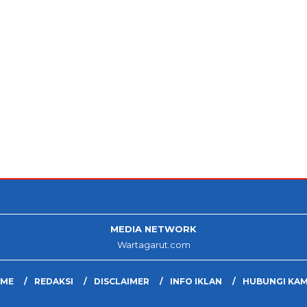
MEDIA NETWORK
Wartagarut.com
ME
REDAKSI
DISCLAIMER
INFO IKLAN
HUBUNGI KAM