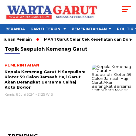
BERANDA
GARUT TERKINI
PEMERINTAHAAN
POLITIK
Susunan Pemain
MAN 1 Garut Gelar Cek Kesehatan dan Donor Da
Topik
Saepuloh Kemenag Garut
PEMERINTAHAN
Kepala Kemenag Garut H Saepulloh:
Kloter 59 Calon Jamaah Haji Garut
Akan Berangkat Bersama Calhaj
Kota Bogor
Kamis, 6 Juni 2024 - 21:25 WIB