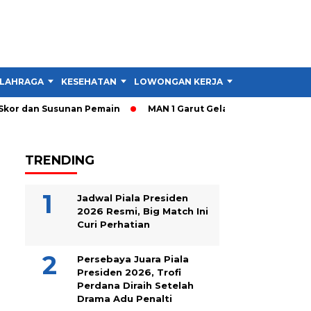
LAHRAGA
KESEHATAN
LOWONGAN KERJA
TIPS DAN TRIK
kor dan Susunan Pemain
MAN 1 Garut Gelar Cek Kesehatan dan 
TRENDING
Jadwal Piala Presiden
2026 Resmi, Big Match Ini
Curi Perhatian
Persebaya Juara Piala
Presiden 2026, Trofi
Perdana Diraih Setelah
Drama Adu Penalti