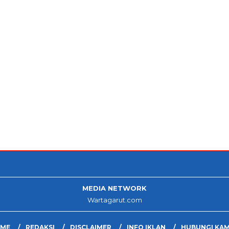
MEDIA NETWORK
Wartagarut.com
ME
REDAKSI
DISCLAIMER
INFO IKLAN
HUBUNGI KAM