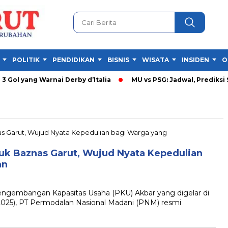
POLITIK
PENDIDIKAN
BISNIS
WISATA
INSIDEN
O
 Gol yang Warnai Derby d’Italia
MU vs PSG: Jadwal, Prediksi S
k Baznas Garut, Wujud Nyata Kepedulian
an
embangan Kapasitas Usaha (PKU) Akbar yang digelar di
2025), PT Permodalan Nasional Madani (PNM) resmi