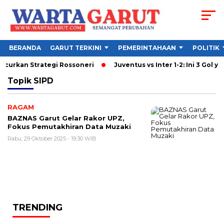
BERANDA
GARUT TERKINI
PEMERINTAHAAN
POLITIK
ancurkan Strategi Rossoneri
Juventus vs Inter 1-2: Ini 3 Gol ya
Topik
SIPD
RAGAM
BAZNAS Garut Gelar Rakor UPZ,
Fokus Pemutakhiran Data Muzaki
Rabu, 29 Oktober 2025 - 19:30 WIB
TRENDING