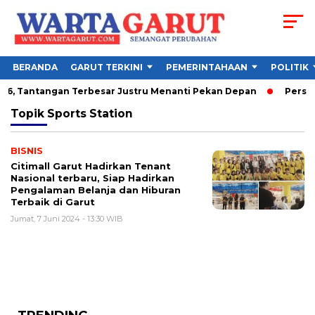
BERANDA
GARUT TERKINI
PEMERINTAHAAN
POLITIK
026, Tantangan Terbesar Justru Menanti Pekan Depan
Perseba
Topik
Sports Station
BISNIS
Citimall Garut Hadirkan Tenant
Nasional terbaru, Siap Hadirkan
Pengalaman Belanja dan Hiburan
Terbaik di Garut
Jumat, 7 Juni 2024 - 13:30 WIB