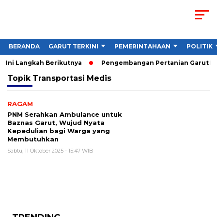
BERANDA
GARUT TERKINI
PEMERINTAHAAN
POLITIK
 Ini Langkah Berikutnya
Pengembangan Pertanian Garut Dido
Topik
Transportasi Medis
RAGAM
PNM Serahkan Ambulance untuk
Baznas Garut, Wujud Nyata
Kepedulian bagi Warga yang
Membutuhkan
Sabtu, 11 Oktober 2025 - 15:47 WIB