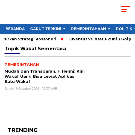
BERANDA
GARUT TERKINI
PEMERINTAHAAN
POLITIK
ancurkan Strategi Rossoneri
Juventus vs Inter 1-2: Ini 3 Gol ya
Topik
Wakaf Sementara
PEMERINTAHAN
Mudah dan Transparan, H Helmi: Kini
Wakaf Uang Bisa Lewat Aplikasi
Satu Wakaf
Senin, 6 Oktober 2025 - 12:37 WIB
TRENDING