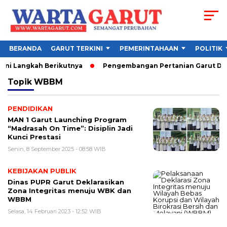
BERANDA
GARUT TERKINI
PEMERINTAHAAN
POLITIK
Ini Langkah Berikutnya
Pengembangan Pertanian Garut Didor
Topik
WBBM
PENDIDIKAN
MAN 1 Garut Launching Program
“Madrasah On Time”: Disiplin Jadi
Kunci Prestasi
Senin, 8 September 2025 - 08:58 WIB
KEBIJAKAN PUBLIK
Dinas PUPR Garut Deklarasikan
Zona Integritas menuju WBK dan
WBBM
Selasa, 14 Februari 2023 - 12:52 WIB