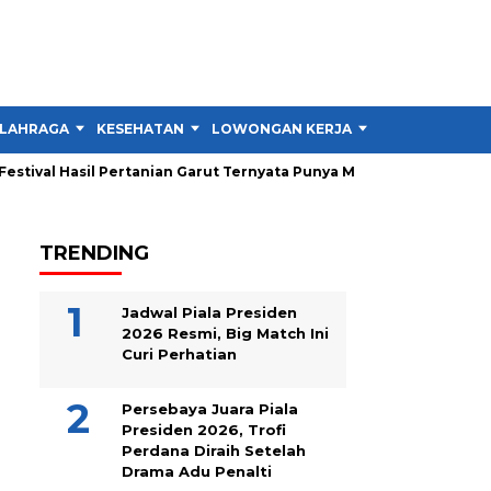
LAHRAGA
KESEHATAN
LOWONGAN KERJA
TIPS DAN TRIK
tival Hasil Pertanian Garut Ternyata Punya Misi Besar untuk Petan
TRENDING
Jadwal Piala Presiden
2026 Resmi, Big Match Ini
Curi Perhatian
Persebaya Juara Piala
Presiden 2026, Trofi
Perdana Diraih Setelah
Drama Adu Penalti