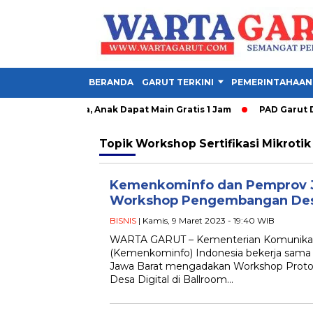
BERANDA
GARUT TERKINI
PEMERINTAHAAN
ty Garut Dibuka, Anak Dapat Main Gratis 1 Jam
PAD Garut Dip
Topik
Workshop Sertifikasi Mikrotik
Kemenkominfo dan Pemprov J
Workshop Pengembangan Desa
BISNIS
| Kamis, 9 Maret 2023 - 19:40 WIB
WARTA GARUT – Kementerian Komunikasi
(Kemenkominfo) Indonesia bekerja sama
Jawa Barat mengadakan Workshop Prot
Desa Digital di Ballroom…