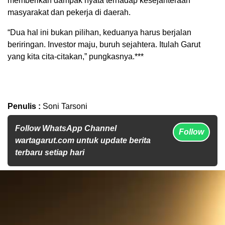
memberikan dampak nyata terhadap kesejahteraan
masyarakat dan pekerja di daerah.
“Dua hal ini bukan pilihan, keduanya harus berjalan
beriringan. Investor maju, buruh sejahtera. Itulah Garut
yang kita cita-citakan,” pungkasnya.***
Penulis :
Soni Tarsoni
Follow WhatsApp Channel
Follow
wartagarut.com untuk update berita
terbaru setiap hari
Pemutar
Video