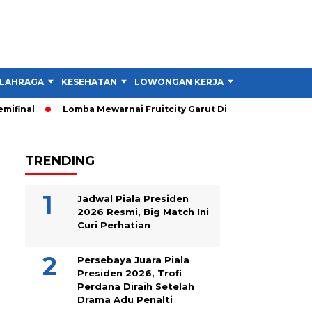
LAHRAGA
KESEHATAN
LOWONGAN KERJA
TIPS DAN TRIK
al
Lomba Mewarnai Fruitcity Garut Dibuka, Anak Dapat Main G
TRENDING
Jadwal Piala Presiden
2026 Resmi, Big Match Ini
Curi Perhatian
Persebaya Juara Piala
Presiden 2026, Trofi
Perdana Diraih Setelah
Drama Adu Penalti