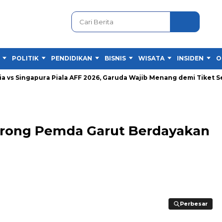
POLITIK
PENDIDIKAN
BISNIS
WISATA
INSIDEN
O
ingapura Piala AFF 2026, Garuda Wajib Menang demi Tiket Semifin
ong Pemda Garut Berdayakan
Perbesar
Perbesar