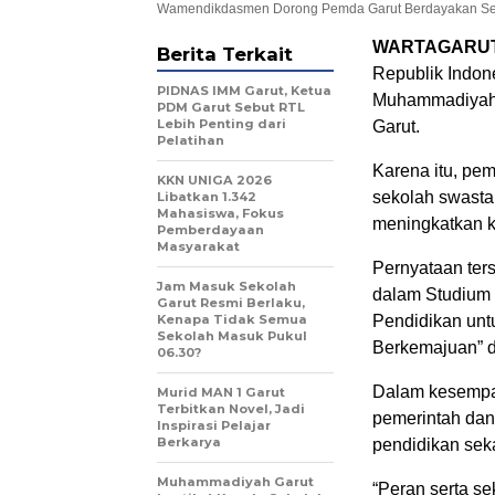
Wamendikdasmen Dorong Pemda Garut Berdayakan Se
WARTAGARU
Berita Terkait
Republik Indon
PIDNAS IMM Garut, Ketua
Muhammadiyah m
PDM Garut Sebut RTL
Lebih Penting dari
Garut.
Pelatihan
Karena itu, pe
KKN UNIGA 2026
sekolah swasta
Libatkan 1.342
Mahasiswa, Fokus
meningkatkan k
Pemberdayaan
Masyarakat
Pernyataan ter
Jam Masuk Sekolah
dalam Studium 
Garut Resmi Berlaku,
Kenapa Tidak Semua
Pendidikan unt
Sekolah Masuk Pukul
Berkemajuan” 
06.30?
Dalam kesempat
Murid MAN 1 Garut
Terbitkan Novel, Jadi
pemerintah dan
Inspirasi Pelajar
Berkarya
pendidikan sek
Muhammadiyah Garut
“Peran serta s