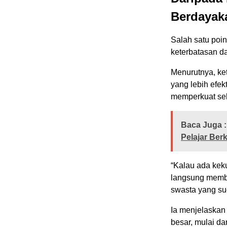
Berdayak
Salah satu poi
keterbatasan d
Menurutnya, ket
yang lebih efe
memperkuat sek
Baca Juga :
Pelajar Ber
“Kalau ada kek
langsung memb
swasta yang su
Ia menjelaska
besar, mulai d