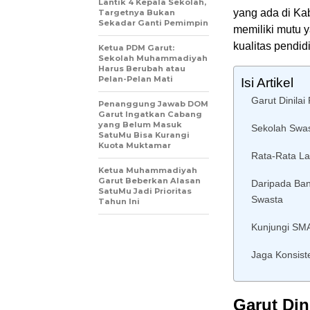
Lantik 4 Kepala Sekolah,
yang ada di Ka
Targetnya Bukan
Sekadar Ganti Pemimpin
memiliki mutu 
kualitas pendidi
Ketua PDM Garut:
Sekolah Muhammadiyah
Harus Berubah atau
Pelan-Pelan Mati
Isi Artikel
Garut Dinilai
Penanggung Jawab DOM
Garut Ingatkan Cabang
yang Belum Masuk
Sekolah Swas
SatuMu Bisa Kurangi
Kuota Muktamar
Rata-Rata La
Ketua Muhammadiyah
Garut Beberkan Alasan
Daripada Ban
SatuMu Jadi Prioritas
Swasta
Tahun Ini
Kunjungi SM
Jaga Konsist
Garut Din