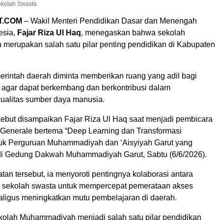
kolah Swasta
T.COM
– Wakil Menteri Pendidikan Dasar dan Menengah
esia,
Fajar Riza Ul Haq
, menegaskan bahwa sekolah
erupakan salah satu pilar penting pendidikan di Kabupaten
merintah daerah diminta memberikan ruang yang adil bagi
 agar dapat berkembang dan berkontribusi dalam
ualitas sumber daya manusia.
sebut disampaikan Fajar Riza Ul Haq saat menjadi pembicara
Generale bertema “Deep Learning dan Transformasi
uk Perguruan Muhammadiyah dan ‘Aisyiyah Garut yang
di Gedung Dakwah Muhammadiyah Garut, Sabtu (6/6/2026).
an tersebut, ia menyoroti pentingnya kolaborasi antara
 sekolah swasta untuk mempercepat pemerataan akses
aligus meningkatkan mutu pembelajaran di daerah.
ekolah Muhammadiyah menjadi salah satu pilar pendidikan