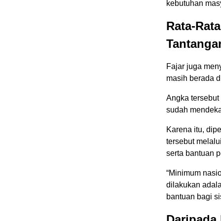
kebutuhan masy
Rata-Rata
Tantanga
Fajar juga meny
masih berada di
Angka tersebut 
sudah mendekat
Karena itu, di
tersebut melalu
serta bantuan 
“Minimum nasio
dilakukan adal
bantuan bagi s
Daripada